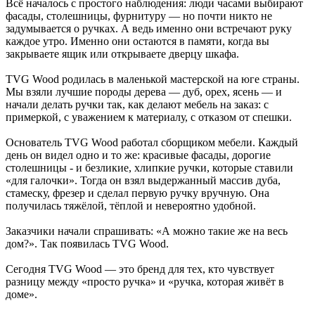
Всё началось с простого наблюдения: люди часами выбирают
фасады, столешницы, фурнитуру — но почти никто не
задумывается о ручках. А ведь именно они встречают руку
каждое утро. Именно они остаются в памяти, когда вы
закрываете ящик или открываете дверцу шкафа.
TVG Wood родилась в маленькой мастерской на юге страны.
Мы взяли лучшие породы дерева — дуб, орех, ясень — и
начали делать ручки так, как делают мебель на заказ: с
примеркой, с уважением к материалу, с отказом от спешки.
Основатель TVG Wood работал сборщиком мебели. Каждый
день он видел одно и то же: красивые фасады, дорогие
столешницы - и безликие, хлипкие ручки, которые ставили
«для галочки». Тогда он взял выдержанный массив дуба,
стамеску, фрезер и сделал первую ручку вручную. Она
получилась тяжёлой, тёплой и невероятно удобной.
Заказчики начали спрашивать: «А можно такие же на весь
дом?». Так появилась TVG Wood.
Сегодня TVG Wood — это бренд для тех, кто чувствует
разницу между «просто ручка» и «ручка, которая живёт в
доме».