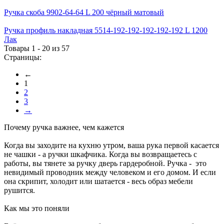
Ручка скоба 9902-64-64 L 200 чёрный матовый
Ручка профиль накладная 5514-192-192-192-192-192 L 1200
Лак
Товары 1 - 20 из 57
Страницы:
←
1
2
3
→
Почему ручка важнее, чем кажется
Когда вы заходите на кухню утром, ваша рука первой касается
не чашки - а ручки шкафчика. Когда вы возвращаетесь с
работы, вы тянете за ручку дверь гардеробной. Ручка - это
невидимый проводник между человеком и его домом. И если
она скрипит, холодит или шатается - весь образ мебели
рушится.
Как мы это поняли