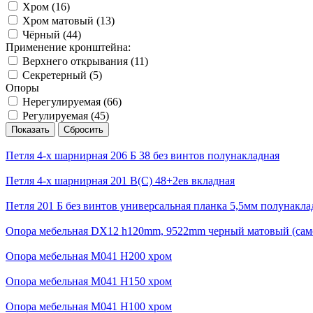
Хром (
16
)
Хром матовый (
13
)
Чёрный (
44
)
Применение кронштейна:
Верхнего открывания (
11
)
Секретерный (
5
)
Опоры
Нерегулируемая (
66
)
Регулируемая (
45
)
Петля 4-х шарнирная 206 Б 38 без винтов полунакладная
Петля 4-х шарнирная 201 В(С) 48+2ев вкладная
Петля 201 Б без винтов универсальная планка 5,5мм полунакла
Опора мебельная DX12 h120mm, 9522mm черный матовый (само
Опора мебельная М041 H200 хром
Опора мебельная М041 H150 хром
Опора мебельная М041 H100 хром