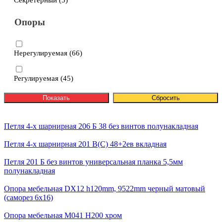
Секретерный (
5
)
Опоры
Нерегулируемая (
66
)
Регулируемая (
45
)
Петля 4-х шарнирная 206 Б 38 без винтов полунакладная
Петля 4-х шарнирная 201 В(С) 48+2ев вкладная
Петля 201 Б без винтов универсальная планка 5,5мм
полунакладная
Опора мебельная DX12 h120mm, 9522mm черный матовый
(саморез 6х16)
Опора мебельная М041 H200 хром