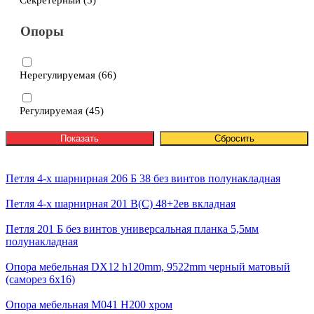
Секретерный (
5
)
Опоры
Нерегулируемая (
66
)
Регулируемая (
45
)
Петля 4-х шарнирная 206 Б 38 без винтов полунакладная
Петля 4-х шарнирная 201 В(С) 48+2ев вкладная
Петля 201 Б без винтов универсальная планка 5,5мм
полунакладная
Опора мебельная DX12 h120mm, 9522mm черный матовый
(саморез 6х16)
Опора мебельная М041 H200 хром