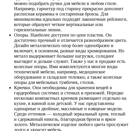
можно подобрать ручки для мебели в любом стиле.
Например, гарнитур под старину прекрасно дополнит
расписная керамика и состаренная бронза. Для
минимализма идеально подходят лаконичные рейлинги,
которые образуют четкие вертикальные или
горизонтальные линии.
Опоры. Наиболее доступен по цене пластик. Он
достаточно прочный и отличается разнообразием цвета.
Дизайн металлических опор более однообразен и
включает, в основном, разные виды хромирования. Но
металл выдерживает большие нагрузки, солиднее
выглядит и дольше служит. Также у нас в продаже есть
колесные опоры. Ими комплектуются многие виды
технической мебели, например, медицинское
оборудование и складские тележки, а также колесные
опоры для мебельных тумбочек, столов.
Крючки. Они необходимы для хранения вещей в
гардеробных системах и стенках в прихожей. Нередко
несколько компактных крючков размещают отдельно на
кухне, в ванной или детской. У нас представлены
одинарные и двойные, массивные и изящные модели.
Среди оттенков — холодный зеркальный хром, теплый
и сдержанный никель, благородная бронза и яркое
золото. Металлическое изделие любого цвета прослужит
долго и украсит мебель.