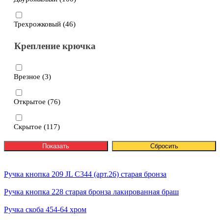
Трехрожковый (
46
)
Крепление крючка
Врезное (
3
)
Открытое (
76
)
Скрытое (
117
)
Ручка кнопка 209 JL С344 (арт.26) старая бронза
Ручка кнопка 228 старая бронза лакированная браш
Ручка скоба 454-64 хром