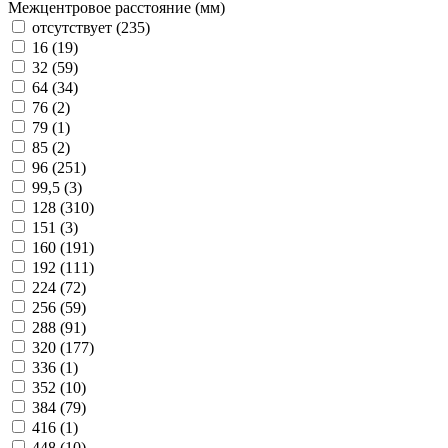
Межцентровое расстояние (мм)
отсутствует (
235
)
16 (
19
)
32 (
59
)
64 (
34
)
76 (
2
)
79 (
1
)
85 (
2
)
96 (
251
)
99,5 (
3
)
128 (
310
)
151 (
3
)
160 (
191
)
192 (
111
)
224 (
72
)
256 (
59
)
288 (
91
)
320 (
177
)
336 (
1
)
352 (
10
)
384 (
79
)
416 (
1
)
448 (
10
)