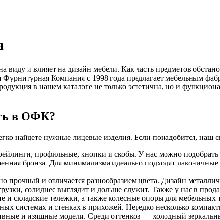
а
на виду и влияет на дизайн мебели. Как часть предметов обстано
Фурнитурная Компания с 1998 года предлагает мебельным фабр
родукция в нашем каталоге не только эстетична, но и функциона
ть в ОФК?
 легко найдете нужные лицевые изделия. Если понадобится, наш 
 рейлинги, профильные, кнопки и скобы. У нас можно подобрать
ренная бронза. Для минимализма идеально подходят лаконичные
но прочный и отличается разнообразием цвета. Дизайн металличе
рузки, солиднее выглядит и дольше служит. Также у нас в прод
е и складские тележки, а также колесные опоры для мебельных т
ых системах и стенках в прихожей. Нередко несколько компакт
сивные и изящные модели. Среди оттенков — холодный зеркальны