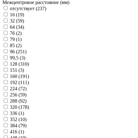
Межцентровое расстояние (мм)
отсутствует (
237
)
16 (
19
)
32 (
59
)
64 (
34
)
76 (
2
)
79 (
1
)
85 (
2
)
96 (
251
)
99,5 (
3
)
128 (
310
)
151 (
3
)
160 (
191
)
192 (
111
)
224 (
72
)
256 (
59
)
288 (
92
)
320 (
178
)
336 (
1
)
352 (
10
)
384 (
79
)
416 (
1
)
448 (
10
)