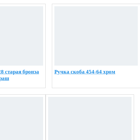
8 старая бронза
Ручка скоба 454-64 хром
браш