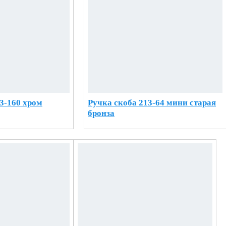
3-160 хром
Ручка скоба 213-64 мини старая
бронза